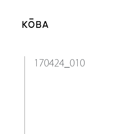
コ
ン
テ
ン
ツ
に
移
170424_010
動