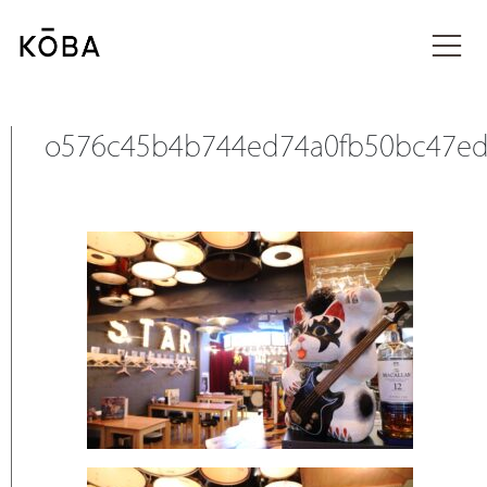
コ
ン
投稿
テ
ン
ツ
に
o576c45b4b744ed74a0fb50bc47e
移
動