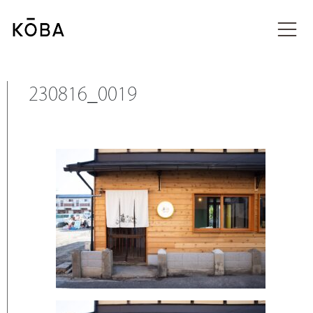
コ
ン
投稿
テ
ン
ツ
に
230816_0019
移
動