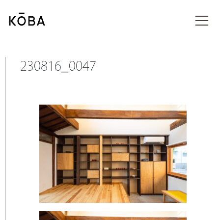
コ
ン
投稿
テ
ン
ツ
に
230816_0047
移
動