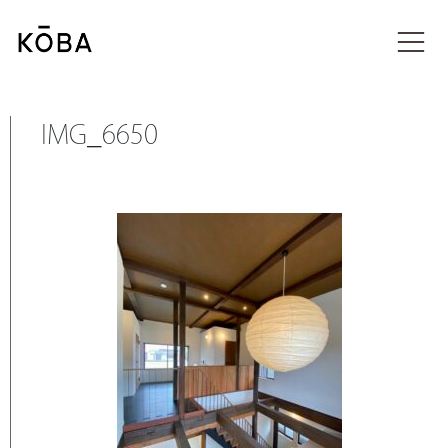
コ
ン
投稿
テ
ン
ツ
に
IMG_6650
移
動