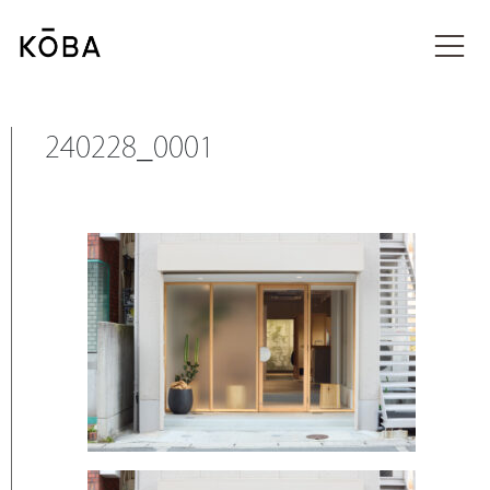
コ
ン
投稿
テ
ン
ツ
に
240228_0001
移
動