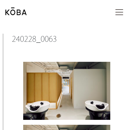
コ
ン
投稿
テ
ン
ツ
に
240228_0063
移
動