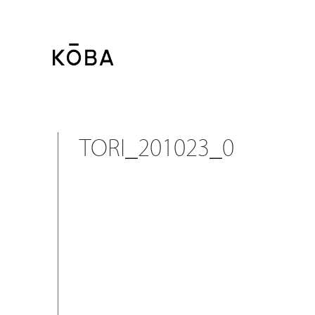
コ
ン
テ
ン
ツ
に
移
TORI_201023_0
動