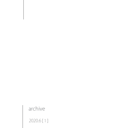
archive
2020.6 [ 1 ]