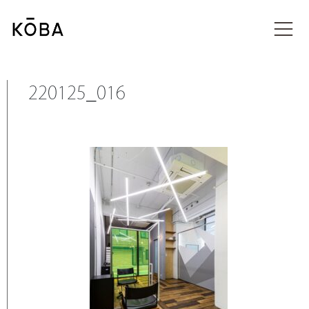
コ
ン
投稿
テ
ン
ツ
に
220125_016
移
動