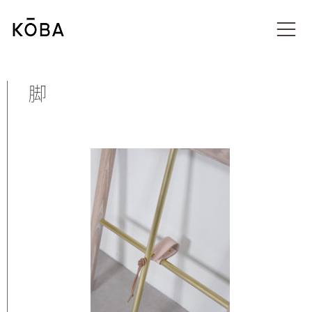
コ
ン
メディア
テ
ン
ツ
に
脚
移
動