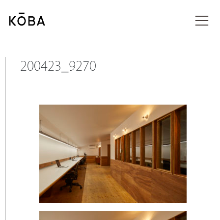
コ
ン
メディア
テ
ン
ツ
に
200423_9270
移
動