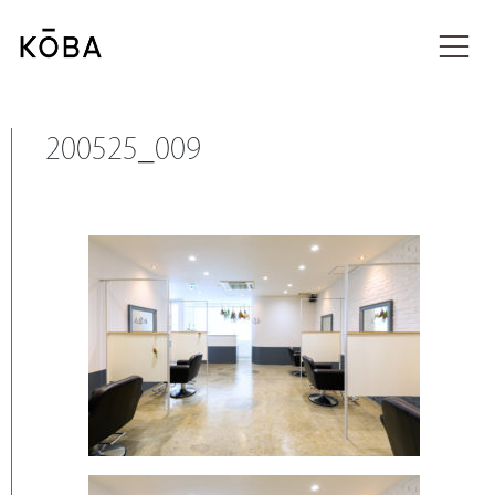
コ
ン
メディア
テ
ン
ツ
に
200525_009
移
動