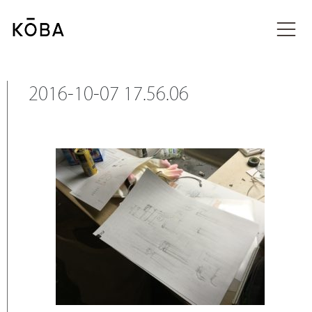
コ
ン
メディア
テ
ン
ツ
に
2016-10-07 17.56.06
移
動