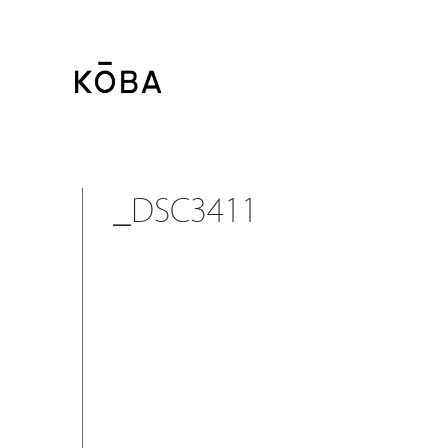
コ
ン
テ
ン
ツ
に
移
_DSC3411
動