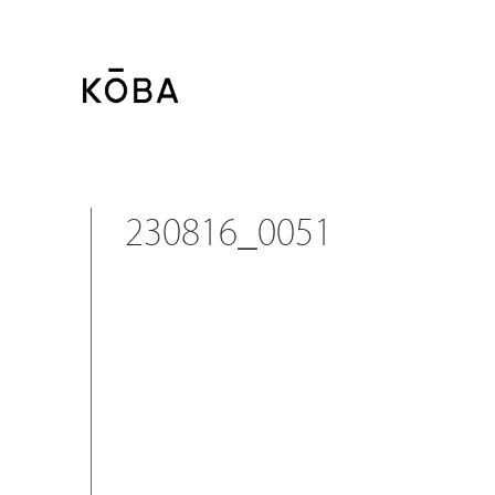
コ
ン
テ
ン
ツ
に
移
230816_0051
動