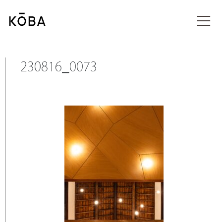
コ
ン
投稿
テ
ン
ツ
に
230816_0073
移
動