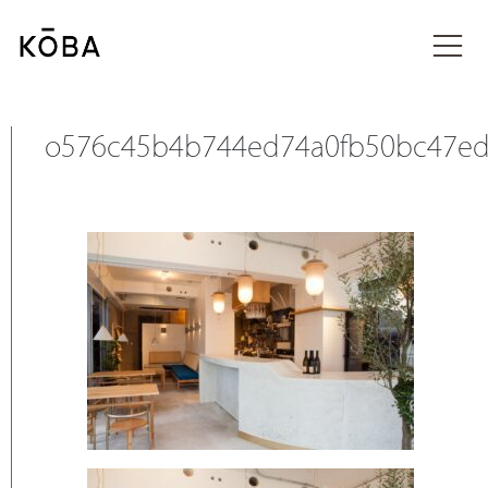
コ
ン
投稿
テ
ン
ツ
に
o576c45b4b744ed74a0fb50bc47e
移
動