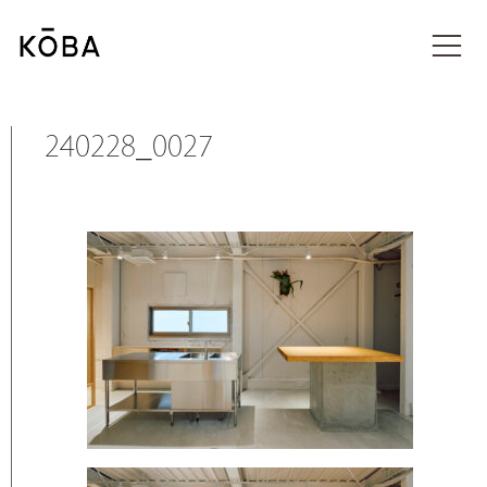
コ
ン
投稿
テ
ン
ツ
に
240228_0027
移
動