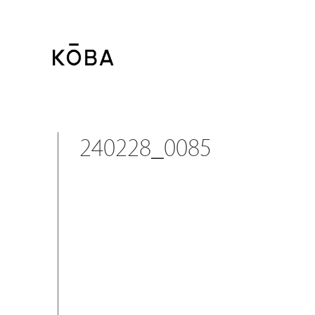
コ
ン
テ
ン
ツ
に
移
240228_0085
動