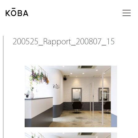
コ
ン
投稿
テ
ン
ツ
に
200525_Rapport_200807_15
移
動