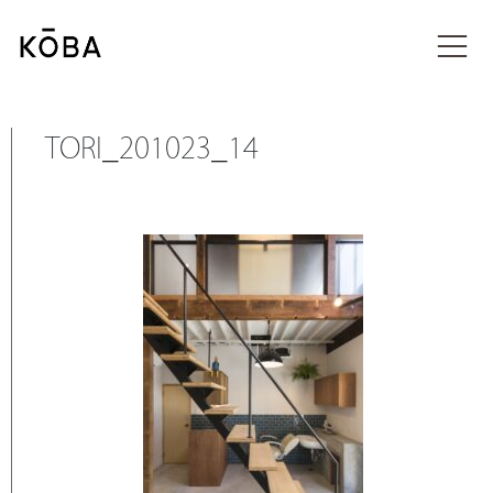
コ
ン
投稿
テ
ン
ツ
に
TORI_201023_14
移
動