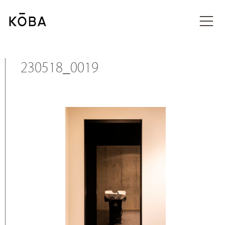
コ
ン
投稿
テ
ン
ツ
に
230518_0019
移
動