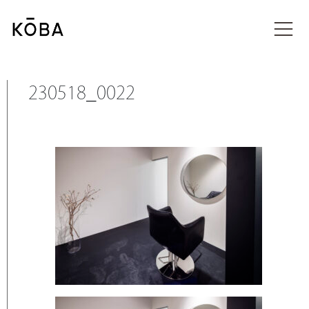
コ
ン
投稿
テ
ン
ツ
に
230518_0022
移
動