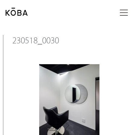
コ
ン
投稿
テ
ン
ツ
に
230518_0030
移
動