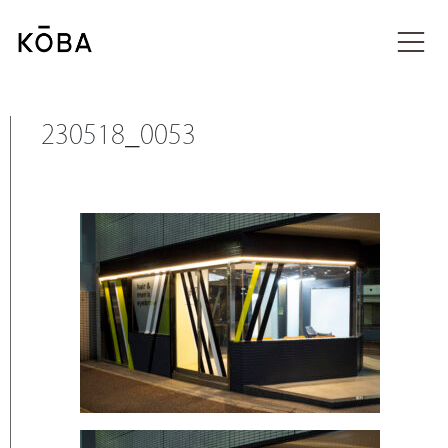
コ
ン
投稿
テ
ン
ツ
に
230518_0053
移
動