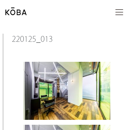
コ
ン
投稿
テ
ン
ツ
に
220125_013
移
動