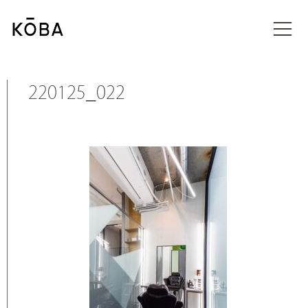
コ
ン
投稿
テ
ン
ツ
に
220125_022
移
動