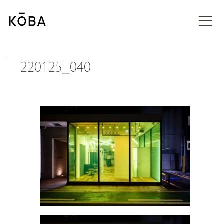
コ
ン
投稿
テ
ン
ツ
に
220125_040
移
動