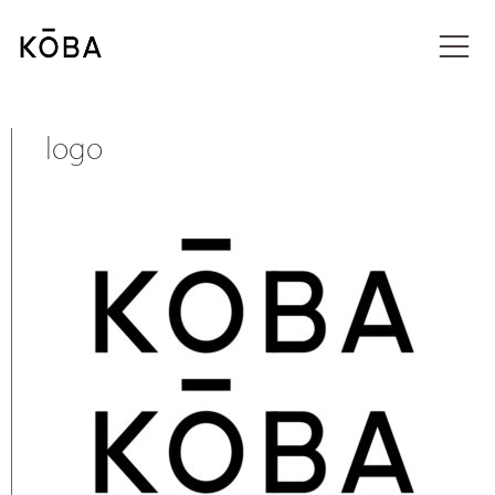
コ
ン
メディア
テ
ン
ツ
に
logo
移
動